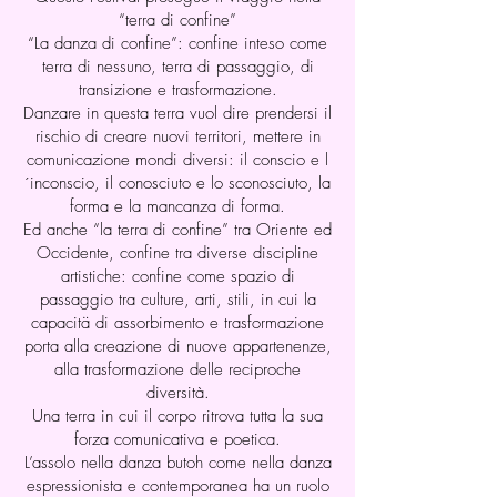
“terra di confine”
“La danza di confine”: confine inteso come
terra di nessuno, terra di passaggio, di
transizione e trasformazione.
Danzare in questa terra vuol dire prendersi il
rischio di creare nuovi territori, mettere in
comunicazione mondi diversi: il conscio e l
´inconscio, il conosciuto e lo sconosciuto, la
forma e la mancanza di forma.
Ed anche “la terra di confine” tra Oriente ed
Occidente, confine tra diverse discipline
artistiche: confine come spazio di
passaggio tra culture, arti, stili, in cui la
capacitä di assorbimento e trasformazione
porta alla creazione di nuove appartenenze,
alla trasformazione delle reciproche
diversità.
Una terra in cui il corpo ritrova tutta la sua
forza comunicativa e poetica.
L’assolo nella danza butoh come nella danza
espressionista e contemporanea ha un ruolo