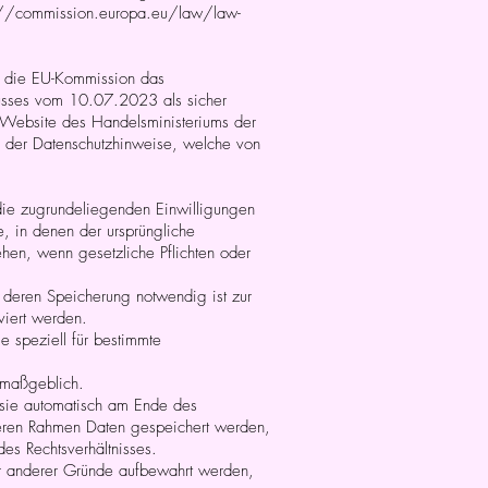
://commission.europa.eu/law/law-
t die EU-Kommission das
usses vom 10.07.2023 als sicher
r Website des Handelsministeriums der
n der Datenschutzhinweise, welche von
ie zugrundeliegenden Einwilligungen
e, in denen der ursprüngliche
hen, wenn gesetzliche Pflichten oder
 deren Speicherung notwendig ist zur
viert werden.
 speziell für bestimmte
 maßgeblich.
t sie automatisch am Ende des
n deren Rahmen Daten gespeichert werden,
es Rechtsverhältnisses.
er anderer Gründe aufbewahrt werden,