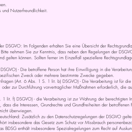
nen.
 und Nutzerfreundlichkeit.
er DSGVO: Im Folgenden erhalten Sie eine Übersicht der Rechtsgrundl
 Bitte nehmen Sie zur Kenntnis, dass neben den Regelungen der DSGVO
 gelten können. Sollten ferner im Einzelfall speziellere Rechtsgrundlag
) DSGVO) - Die betroffene Person hat ihre Einwilligung in die Verarbeitu
spezifischen Zweck oder mehrere bestimmte Zwecke gegeben.
nfragen (Art. 6 Abs. 1 S. 1 lit. b) DSGVO) - Die Verarbeitung ist für die
st, oder zur Durchführung vorvertraglicher Maßnahmen erforderlich, die a
S. 1 lit. f) DSGVO) - die Verarbeitung ist zur Wahrung der berechtigten I
, dass die Interessen, Grundrechte und Grundfreiheiten der betroffenen 
nicht überwiegen.
Deutschland: Zusätzlich zu den Datenschutzregelungen der DSGVO gelt
ehört insbesondere das Gesetz zum Schutz vor Missbrauch personenbez
s BDSG enthält insbesondere Spezialregelungen zum Recht auf Auskunf