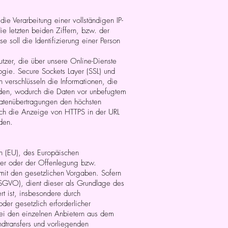
ie Verarbeitung einer vollständigen IP-
ie letzten beiden Ziffern, bzw. der
se soll die Identifizierung einer Person
tzer, die über unsere Online-Dienste
ogie. Secure Sockets Layer (SSL) und
n verschlüsseln die Informationen, die
den, wodurch die Daten vor unbefugtem
 Datenübertragungen den höchsten
urch die Anzeige von HTTPS in der URL
rden.
on (EU), des Europäischen
ter oder der Offenlegung bzw.
 mit den gesetzlichen Vorgaben. Sofern
DSGVO), dient dieser als Grundlage des
t ist, insbesondere durch
der gesetzlich erforderlicher
bei den einzelnen Anbietern aus dem
ndtransfers und vorliegenden