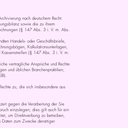
Archivierung nach deutschem Recht:
fnungsbilanz sowie die zu ihrem
Rechnungen (§ 147 Abs. 3 i. V. m. Abs.
dten Handels- oder Geschäftsbriefe,
echnungsbögen, Kalkulationsunterlagen,
 Kassenstreifen (§ 147 Abs. 3 i. V. m.
liche vertragliche Ansprüche und Rechte
gen und üblichen Branchenpraktiken,
GB).
echte zu, die sich insbesondere aus
zeit gegen die Verarbeitung der Sie
uch einzulegen; dies gilt auch für ein
tet, um Direktwerbung zu betreiben,
n Daten zum Zwecke derartiger