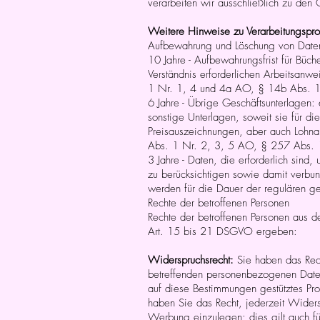
verarbeiten wir ausschließlich zu den
Weitere Hinweise zu Verarbeitungspro
Aufbewahrung und Löschung von Daten:
10 Jahre - Aufbewahrungsfrist für Büch
Verständnis erforderlichen Arbeitsan
1 Nr. 1, 4 und 4a AO, § 14b Abs. 1
6 Jahre - Übrige Geschäftsunterlagen
sonstige Unterlagen, soweit sie für d
Preisauszeichnungen, aber auch Lohnab
Abs. 1 Nr. 2, 3, 5 AO, § 257 Abs. 
3 Jahre - Daten, die erforderlich sin
zu berücksichtigen sowie damit verbun
werden für die Dauer der regulären ge
Rechte der betroffenen Personen
Rechte der betroffenen Personen aus 
Art. 15 bis 21 DSGVO ergeben:
Widerspruchsrecht:
Sie haben das Rech
betreffenden personenbezogenen Daten,
auf diese Bestimmungen gestütztes Pr
haben Sie das Recht, jederzeit Wider
Werbung einzulegen; dies gilt auch für