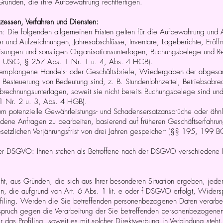
 Gründen, die ihre Aufbewahrung rechtfertigen.
zessen, Verfahren und Diensten:
 Die folgenden allgemeinen Fristen gelten für die Aufbewahrung und 
er und Aufzeichnungen, Jahresabschlüsse, Inventare, Lageberichte, Eröf
weisungen und sonstigen Organisationsunterlagen, Buchungsbelege und 
 UStG, § 257 Abs. 1 Nr. 1 u. 4, Abs. 4 HGB).
: empfangene Handels- oder Geschäftsbriefe, Wiedergaben der abgesan
ie Besteuerung von Bedeutung sind, z. B. Stundenlohnzettel, Betriebsabr
rechnungsunterlagen, soweit sie nicht bereits Buchungsbelege sind und
1 Nr. 2 u. 3, Abs. 4 HGB).
d, um potenzielle Gewährleistungs- und Schadensersatzansprüche oder ähn
dene Anfragen zu bearbeiten, basierend auf früheren Geschäftserfahrun
setzlichen Verjährungsfrist von drei Jahren gespeichert (§§ 195, 199 B
der DSGVO: Ihnen stehen als Betroffene nach der DSGVO verschiedene R
t, aus Gründen, die sich aus Ihrer besonderen Situation ergeben, jeder
 die aufgrund von Art. 6 Abs. 1 lit. e oder f DSGVO erfolgt, Widerspr
ofiling. Werden die Sie betreffenden personenbezogenen Daten verarbei
spruch gegen die Verarbeitung der Sie betreffenden personenbezogene
 das Profiling, soweit es mit solcher Direktwerbung in Verbindung steht.