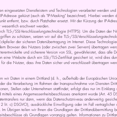
n eingesetzten Dienstleistern und Technologien verarbeitet werden und d
e IP-Adresse gekürzt (auch als "IP-Masking" bezeichnet). Hierbei werden d
nkt entfernt, bzw. durch Platzhalter ersetzt. Mit der Kürzung der IP-Adres
r wesentlich erschwert werden.
ch TLS-/SSL-Verschlüsselungstechnologie (HTTPS): Um die Daten der Nu
riffen zu schützen, setzen wir auf die TLS-/SSL-Verschlüsselungstechnol
 Eckpfeiler der sicheren Datenübertragung im Internet. Diese Technologie
em Browser des Nutzers (oder zwischen zwei Servern) übertragen wer
eiterentwickelte und sicherere Version von SSL, gewährleistet, dass alle
n eine Website durch ein SSL-/TLS-Zertifikat gesichert ist, wird dies d
tor für die Nutzer, dass ihre Daten sicher und verschlüsselt übertragen we
rn wir Daten in einem Drittland (d. h., außerhalb der Europäischen Uni
oder die Verarbeitung im Rahmen der Inanspruchnahme von Diensten Drit
nen, Stellen oder Unternehmen stattfindet, erfolgt dies nur im Einklang
nd mittels eines Angemessenheitsbeschlusses anerkannt wurde (Art. 45 
atentransfers nur dann, wenn das Datenschutzniveau anderweitig gesicher
2 lit. c) DSGVO), ausdrückliche Einwilligung oder im Fall vertraglicher o
Im Übrigen teilen wir Ihnen die Grundlagen der Drittlandübermittlung 
itsbeschlüsse als Grundlagen vorrangig gelten. Informationen zu Drittla