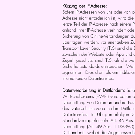
Kürzung der IP-Adresse:
Sofern IP-Adressen von uns oder von de
Adresse nicht erforderlich ist, wird di
letzte Teil der IP-Adresse nach einem Pu
anhand ihrer IP-Adresse verhindert ode
Sicherung von Online-Verbindungen dur
übertragen werden, vor unerlaubten Zug
Transport Layer Security (TLS) sind die
zwischen der Website oder App und d
Zugriff geschützt sind. TLS, als die w
Sicherheitsstandards entsprechen. Wen
signalisiert. Dies dient als ein Indika
Internationale Datentransfers
Datenverarbeitung in Drittländern:
Sofe
Wirtschaftsraums (EWR)) verarbeiten 
Übermittlung von Daten an andere Perso
das Datenschutzniveau in dem Drittla
Datentransfers. Im Übrigen erfolgen D
Standardvertragsklauseln (Art. 46 Abs. 
Übermittlung (Art. 49 Abs. 1 DSGVO). 
Drittland mit, wobei die Angemessenhe