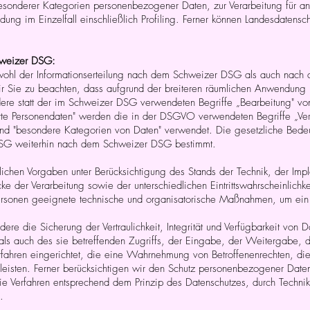
besonderer Kategorien personenbezogener Daten, zur Verarbeitung für a
dung im Einzelfall einschließlich Profiling. Ferner können Landesdatens
weizer DSG:
ohl der Informationserteilung nach dem Schweizer DSG als auch nach 
Sie zu beachten, dass aufgrund der breiteren räumlichen Anwendung un
e statt der im Schweizer DSG verwendeten Begriffe „Bearbeitung" vo
erte Personendaten" werden die in der DSGVO verwendeten Begriffe „V
 und "besondere Kategorien von Daten" verwendet. Die gesetzliche Bede
SG weiterhin nach dem Schweizer DSG bestimmt.
chen Vorgaben unter Berücksichtigung des Stands der Technik, der Impl
 der Verarbeitung sowie der unterschiedlichen Eintrittswahrscheinlic
r Personen geeignete technische und organisatorische Maßnahmen, um e
 die Sicherung der Vertraulichkeit, Integrität und Verfügbarkeit von D
ls auch des sie betreffenden Zugriffs, der Eingabe, der Weitergabe, de
fahren eingerichtet, die eine Wahrnehmung von Betroffenenrechten, di
eisten. Ferner berücksichtigen wir den Schutz personenbezogener Daten
 Verfahren entsprechend dem Prinzip des Datenschutzes, durch Technik
.