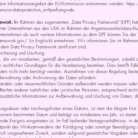
dem Informationsangebot der EU-Kommission entnommen werden:
https
mension-data-protection_en?prefLang=de.
ework: I
m Rahmen des sogenannten „Data Privacy Framework" (DPF) ha
timmte Unternehmen aus den USA im Rahmen der Angemessenheitsbeschl
en Unternehmen als auch weitere Informationen zu dem DPF können Sie de
ramework.gov/
(in Englisch) entnehmen. Wir informieren Sie im Rahme
 dem Data Privacy Framework zertifiziert sind.
eicherung und Löschung
 die wir verarbeiten, gemäß den gesetzlichen Bestimmungen, sobald d
rechtlichen Grundlagen für die Verarbeitung bestehen. Dies betrifft Fäll
Daten nicht mehr benötigt werden. Ausnahmen von dieser Regelung beste
fbewahrung oder Archivierung der Daten erfordern.
andels- oder steuerrechtlichen Gründen aufbewahrt werden müssen oder
echte anderer natürlicher oder juristischer Personen, entsprechend archi
zusätzliche Informationen zur Aufbewahrung und Löschung von Daten, die
sdauer oder Löschungsfristen eines Datums, ist stets die längste Frist
zu einem bestimmten Datum und beträgt sie mindestens ein Jahr, so starte
ende Ereignis eingetreten ist. Im Fall laufender Vertragsverhältnisse, i
Zeitpunkt des Wirksamwerdens der Kündigung oder sonstige Beendigung d
nglich vorgesehenen Zweck, sondern aufgrund gesetzlicher Vorgaben od