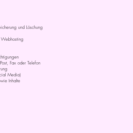
eicherung und Löschung
d Webhosting
chtigungen
ost, Fax oder Telefon
rung
cial Media)
owie Inhalte