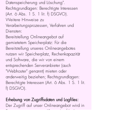
Datenspeicherung und Löschung".
Rechtsgrundlagen: Berechtigte Interessen
(Art. 6 Abs. 1 S. 1 lit. f) DSGVO).
Weitere Hinweise zu
Verarbeitungsprozessen, Verfahren und
Diensten:
Bereitstellung Onlineangebot auf
gemietetem Speicherplatz: Für die
Bereitstellung unseres Onlineangebotes
nutzen wir Speicherplatz, Rechenkapazität
und Software, die wir von einem
entsprechenden Serveranbieter (auch
"Webhoster" genannt) mieten oder
anderweitig beziehen; Rechtsgrundlagen:
Berechtigte Interessen (Art. 6 Abs. 1 S. 1 lit.
f) DSGVO).
Erhebung von Zugriffsdaten und Logfiles:
Der Zugriff auf unser Onlineangebot wird in
Form von sogenannten "Server-Logfiles"
protokolliert. Zu den Serverlogfiles können
die Adresse und der Name der abgerufenen