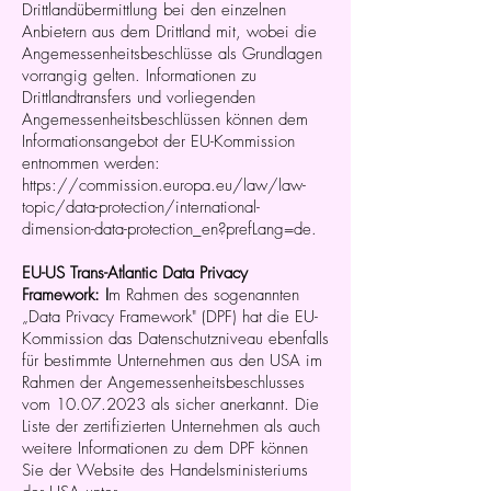
Drittlandübermittlung bei den einzelnen
Anbietern aus dem Drittland mit, wobei die
Angemessenheitsbeschlüsse als Grundlagen
vorrangig gelten. Informationen zu
Drittlandtransfers und vorliegenden
Angemessenheitsbeschlüssen können dem
Informationsangebot der EU-Kommission
entnommen werden:
https://commission.europa.eu/law/law-
topic/data-protection/international-
dimension-data-protection_en?prefLang=de.
EU-US Trans-Atlantic Data Privacy
Framework: I
m Rahmen des sogenannten
„Data Privacy Framework" (DPF) hat die EU-
Kommission das Datenschutzniveau ebenfalls
für bestimmte Unternehmen aus den USA im
Rahmen der Angemessenheitsbeschlusses
vom
10.07.2023
als sicher anerkannt. Die
Liste der zertifizierten Unternehmen als auch
weitere Informationen zu dem DPF können
Sie der Website des Handelsministeriums