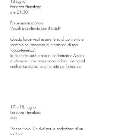
18 Luglio
Fortezza Firmafede
ore 21.30
Forum internazionale
"Assoli a confronto con il Butoh"
Questo forum vuol essere terra di confronto e
scambio nel processo di creazione di una
"appartenenza":
la Fortezza sará teatro di performance-Assolo
di danzatori che presentano la loro ricerca sul
confine tra danza Butoh e arte performativa.
17. - 18. Luglio
Fortezza Firmafede
sera
"Senza titolo. Un dvd per la proiezione di un
´ombra"