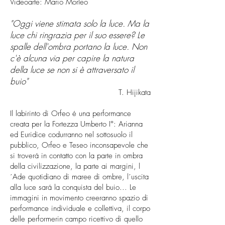
Videoarte: Mario Morleo
"Oggi viene stimata solo la luce. Ma la
luce chi ringrazia per il suo essere? Le
spalle dell'ombra portano la luce. Non
c'è alcuna via per capire la natura
della luce se non si è attraversato il
buio"
T. Hijikata
Il labirinto di Orfeo é una performance
creata per la Fortezza Umberto I°: Arianna
ed Euridice codurranno nel sottosuolo il
pubblico, Orfeo e Teseo inconsapevole che
si troverá in contatto con la parte in ombra
della civilizzazione, la parte ai margini, l
´Ade quotidiano di maree di ombre, l´uscita
alla luce sará la conquista del buio... Le
immagini in movimento creeranno spazio di
performance individuale e collettiva, il corpo
delle performerin campo ricettivo di quello