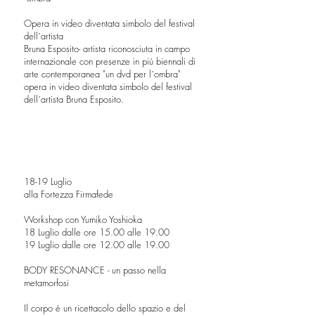
Opera in video diventata simbolo del festival
dell´artista
Bruna Esposito- artista riconosciuta in campo
internazionale con presenze in piú biennali di
arte contemporanea "un dvd per l´ombra"
opera in video diventata simbolo del festival
dell´artista Bruna Esposito.
18-19 Luglio
alla Fortezza Firmafede
Workshop con Yumiko Yoshioka
18 Luglio dalle ore 15.00 alle 19.00
19 Luglio dalle ore 12.00 alle 19.00
BODY RESONANCE - un passo nella
metamorfosi
Il corpo é un ricettacolo dello spazio e del