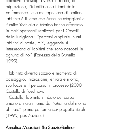
collettiva. Nostalgia verso le radici, la
migrazione, l´identitá sono i temi delle
performance nella metropolitana di berlino, il
labirinto é il tema che Annalisa Maggiani e
Yumiko Yoshioka e Morleo hanno affrontato
in molti spettacoli realizzati per i Castelli
della Lunigiana : “percorsi a spirale in cui
labirinti di storie, miti, leggende si
intersecano ai labirinti che sono nascosti in
ognuno di noi” (Fortezza della Brunella
1999).
Il labirinto diventa spazio e momento di
passaggio, iniziazione, entrata e ritorno,
suo focus é il percorso, il processo (2000,
Castello di Fosdinovo).
Il Castello, labirinto simbolo del corpo
umano é stato il tema del “Giorno del ritorno
al mare”, prima performance- progetto Butoh
(1995, gest/azione)
Annalisa Maggiani (La Spezia-Berlino)