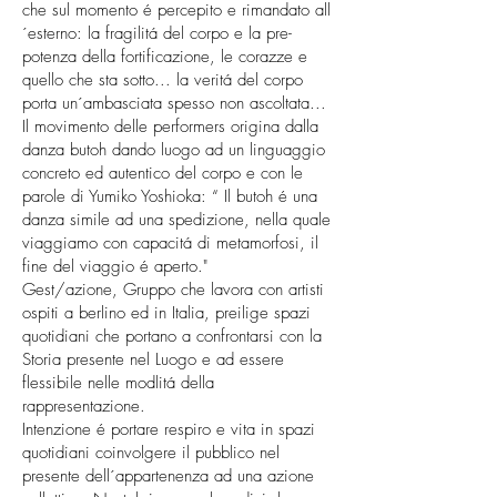
che sul momento é percepito e rimandato all
´esterno: la fragilitá del corpo e la pre-
potenza della fortificazione, le corazze e
quello che sta sotto... la veritá del corpo
porta un´ambasciata spesso non ascoltata...
Il movimento delle performers origina dalla
danza butoh dando luogo ad un linguaggio
concreto ed autentico del corpo e con le
parole di Yumiko Yoshioka: “ Il butoh é una
danza simile ad una spedizione, nella quale
viaggiamo con capacitá di metamorfosi, il
fine del viaggio é aperto."
Gest/azione, Gruppo che lavora con artisti
ospiti a berlino ed in Italia, preilige spazi
quotidiani che portano a confrontarsi con la
Storia presente nel Luogo e ad essere
flessibile nelle modlitá della
rappresentazione.
Intenzione é portare respiro e vita in spazi
quotidiani coinvolgere il pubblico nel
presente dell´appartenenza ad una azione