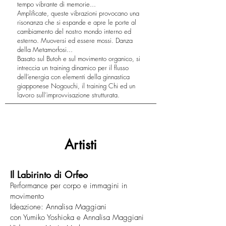
tempo vibrante di memorie...
Amplificate, queste vibrazioni provocano una
risonanza che si espande e apre le porte al
cambiamento del nostro mondo interno ed
esterno. Muoversi ed essere mossi. Danza
della Metamorfosi...
Basato sul Butoh e sul movimento organico, si
intreccia un training dinamico per il flusso
dell’energia con elementi della ginnastica
giapponese Nogouchi, il training Chi ed un
lavoro sull’improvvisazione strutturata.
Artisti
Il Labirinto di Orfeo
Performance per corpo e immagini in
movimento
Ideazione: Annalisa Maggiani
con Yumiko Yoshioka e Annalisa Maggiani