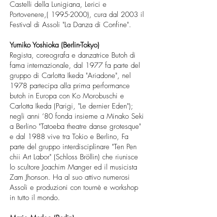
Castelli della Lunigiana, Lerici e
Portovenere,(
1995-2000)
, cura dal 2003 il
Festival di Assoli "La Danza di Confine".
Yumiko Yoshioka (Berlin-Tokyo)
Regista, coreografa e danzatrice Butoh di
fama internazionale, dal 1977 fa parte del
gruppo di Carlotta Ikeda "Ariadone", nel
1978 partecipa alla prima performance
butoh in Europa con Ko Morobuschi e
Carlotta Ikeda (Parigi, "Le dernier Eden");
negli anni ’80 fonda insieme a Minako Seki
a Berlino "Tatoeba theatre danse grotesque"
e dal 1988 vive tra Tokio e Berlino, Fa
parte del gruppo interdisciplinare "Ten Pen
chii Art Labor" (Schloss Bröllin) che riunisce
lo scultore Joachim Manger ed il musicista
Zam Jhonson. Ha al suo attivo numerosi
Assoli e produzioni con tournè e workshop
in tutto il mondo.