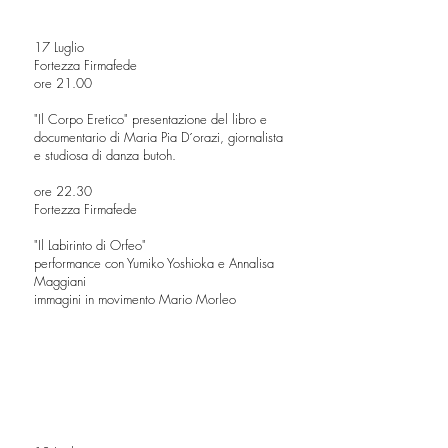
17 Luglio
Fortezza Firmafede
ore 21.00
"Il Corpo Eretico" presentazione del libro e
documentario di Maria Pia D´orazi, giornalista
e studiosa di danza butoh.
ore 22.30
Fortezza Firmafede
"Il Labirinto di Orfeo"
performance con Yumiko Yoshioka e Annalisa
Maggiani
immagini in movimento Mario Morleo