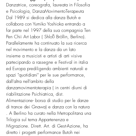
Danzatrice, coreografa, laureata in Filosofia
e Psicologia, DanzaMovimentoTerapeuta
Dal 1989 si dedica alla danza Butoh e
collabora con Yumiko Yoshioka entrando a
far parte nel 1997 della sua compagnia Ten
Pen Chii Art Labor ( Shloß Bröllin, Berlino).
Parallelamente ha continuato la sua ricerca
nel movimento e la danza da un lato
insieme a musicisti e artisti di arti visive
partecipando a rassegne e Festival in italia
ed Europa prediligendo ambienti naturali e
spazi "quotidiani" per le sue performance,
dall’altra nell’ambito della
danzamovimentoterapia ( in centri diurni di
riabilitazione Psichiatrica, dist.
Alimentazione- borsa di studio per le danze
di trance dei Gnawa) e danza con la natura
. A Berlino ha curato nella Metropolitana una
Trilogia sul tema Appartenenza e
Migrazione. Dirett. Art. di Gest-Azione, ha
diretto i progetti performance Butoh nei