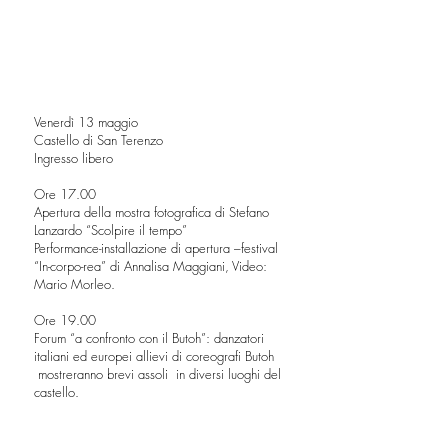
Venerdì 13 maggio
Castello di San Terenzo
Ingresso libero
Ore 17.00
Apertura della mostra fotografica di Stefano
Lanzardo “Scolpire il tempo”
Performance-installazione di apertura –festival
“In-corpo-rea” di Annalisa Maggiani, Video:
Mario Morleo.
Ore 19.00
Forum “a confronto con il Butoh”: danzatori
italiani ed europei allievi di coreografi Butoh
mostreranno brevi assoli in diversi luoghi del
castello.