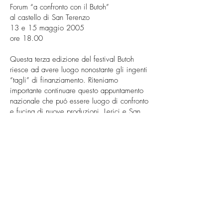
Forum “a confronto con il Butoh”
al castello di San Terenzo
13 e 15 maggio 2005
ore 18.00
Questa terza edizione del festival Butoh
riesce ad avere luogo nonostante gli ingenti
“tagli” di finanziamento. Riteniamo
importante continuare questo appuntamento
nazionale che puó essere luogo di confronto
e fucina di nuove produzioni. Lerici e San
Terenzo, piccoli paesi liguri nel Golfo dei
poeti, sono luoghi densi di memoria con
una natura piena di energia, sedi ideali di
laboratorio sul corpo e sulla poetica Butoh.
Invitiamo danzatori allievi di coreografi e
maestri butoh o a loro volta maestri, a
mostrare assoli a partire da uno fino a sette
minuti in diversi luoghi del Castello di San
Terenzo.
Questo forum vuol essere terra di confronto