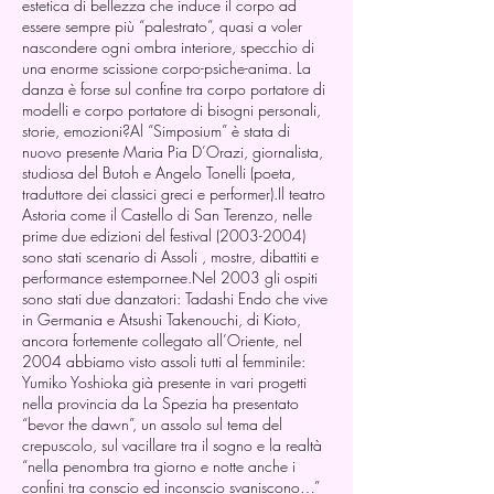
estetica di bellezza che induce il corpo ad
essere sempre più “palestrato”, quasi a voler
nascondere ogni ombra interiore, specchio di
una enorme scissione corpo-psiche-anima. La
danza è forse sul confine tra corpo portatore di
modelli e corpo portatore di bisogni personali,
storie, emozioni?Al “Simposium” è stata di
nuovo presente Maria Pia D’Orazi, giornalista,
studiosa del Butoh e Angelo Tonelli (poeta,
traduttore dei classici greci e performer).Il teatro
Astoria come il Castello di San Terenzo, nelle
prime due edizioni del festival
(2003-2004)
sono stati scenario di Assoli , mostre, dibattiti e
performance estempornee.Nel 2003 gli ospiti
sono stati due danzatori: Tadashi Endo che vive
in Germania e Atsushi Takenouchi, di Kioto,
ancora fortemente collegato all’Oriente, nel
2004 abbiamo visto assoli tutti al femminile:
Yumiko Yoshioka già presente in vari progetti
nella provincia da La Spezia ha presentato
“bevor the dawn”, un assolo sul tema del
crepuscolo, sul vacillare tra il sogno e la realtà
“nella penombra tra giorno e notte anche i
confini tra conscio ed inconscio svaniscono…”