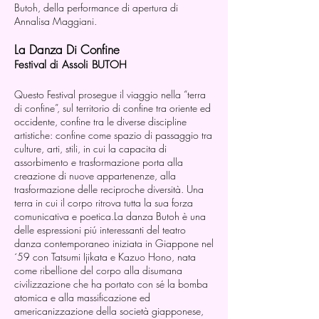
Butoh, della performance di apertura di
Annalisa Maggiani.
La Danza Di Confine
Festival di Assoli BUTOH
Questo Festival prosegue il viaggio nella “terra
di confine”, sul territorio di confine tra oriente ed
occidente, confine tra le diverse discipline
artistiche: confine come spazio di passaggio tra
culture, arti, stili, in cui la capacita di
assorbimento e trasformazione porta alla
creazione di nuove appartenenze, alla
trasformazione delle reciproche diversità. Una
terra in cui il corpo ritrova tutta la sua forza
comunicativa e poetica.La danza Butoh è una
delle espressioni piú interessanti del teatro
danza contemporaneo iniziata in Giappone nel
´59 con Tatsumi Ijikata e Kazuo Hono, nata
come ribellione del corpo alla disumana
civilizzazione che ha portato con sé la bomba
atomica e alla massificazione ed
americanizzazione della società giapponese,