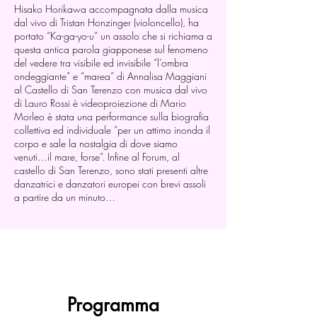
Hisako Horikawa accompagnata dalla musica
dal vivo di Tristan Honzinger (violoncello), ha
portato “Ka-ga-yo-u” un assolo che si richiama a
questa antica parola giapponese sul fenomeno
del vedere tra visibile ed invisibile “l’ombra
ondeggiante” e “marea” di Annalisa Maggiani
al Castello di San Terenzo con musica dal vivo
di Lauro Rossi è videoproiezione di Mario
Morleo è stata una performance sulla biografia
collettiva ed individuale “per un attimo inonda il
corpo e sale la nostalgia di dove siamo
venuti…il mare, forse”. Infine al Forum, al
castello di San Terenzo, sono stati presenti altre
danzatrici e danzatori europei con brevi assoli
a partire da un minuto…
Programma