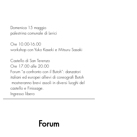
Domenica 15 maggio
palestrina comunale di Lerici
Ore
10.00-16.00
workshop con Yuko Kaseki e Mitsuru Sasaki
Castello di San Terenzo
Ore 17.00 alle 20.00
Forum “a confronto con il Butoh”: danzatori
italiani ed europei allievi di coreografi Butoh
mostreranno brevi assoli in diversi luoghi del
castello e Finissage.
Ingresso libero
Forum