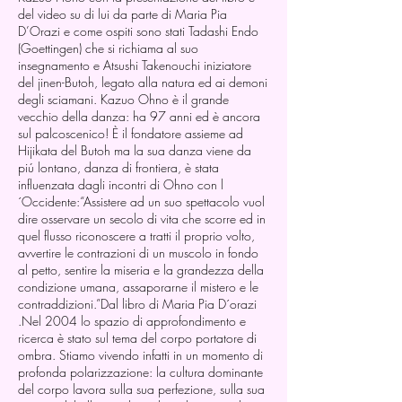
del video su di lui da parte di Maria Pia
D’Orazi e come ospiti sono stati Tadashi Endo
(Goettingen) che si richiama al suo
insegnamento e Atsushi Takenouchi iniziatore
del jinen-Butoh, legato alla natura ed ai demoni
degli sciamani. Kazuo Ohno è il grande
vecchio della danza: ha 97 anni ed è ancora
sul palcoscenico! È il fondatore assieme ad
Hijikata del Butoh ma la sua danza viene da
piú lontano, danza di frontiera, è stata
influenzata dagli incontri di Ohno con l
´Occidente:“Assistere ad un suo spettacolo vuol
dire osservare un secolo di vita che scorre ed in
quel flusso riconoscere a tratti il proprio volto,
avvertire le contrazioni di un muscolo in fondo
al petto, sentire la miseria e la grandezza della
condizione umana, assaporarne il mistero e le
contraddizioni.”Dal libro di Maria Pia D´orazi
.Nel 2004 lo spazio di approfondimento e
ricerca è stato sul tema del corpo portatore di
ombra. Stiamo vivendo infatti in un momento di
profonda polarizzazione: la cultura dominante
del corpo lavora sulla sua perfezione, sulla sua