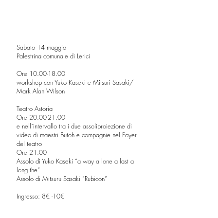
Sabato 14 maggio
Palestrina comunale di Lerici
Ore
10.00-18.00
workshop con Yuko Kaseki e Mitsuri Sasaki/
Mark Alan Wilson
Teatro Astoria
Ore
20.00-21.00
e nell´intervallo tra i due assoliproiezione di
video di maestri Butoh e compagnie nel Foyer
del teatro
Ore 21.00
Assolo di Yuko Kaseki “a way a lone a last a
long the”
Assolo di Mitsuru Sasaki “Rubicon”
Ingresso: 8€ -10€