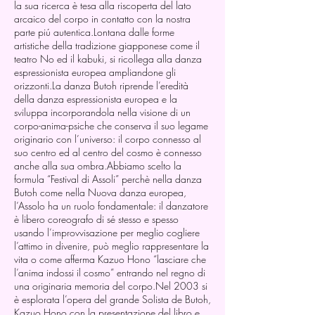
la sua ricerca è tesa alla riscoperta del lato
arcaico del corpo in contatto con la nostra
parte piú autentica.Lontana dalle forme
artistiche della tradizione giapponese come il
teatro No ed il kabuki, si ricollega alla danza
espressionista europea ampliandone gli
orizzonti.La danza Butoh riprende l’eredità
della danza espressionista europea e la
sviluppa incorporandola nella visione di un
corpo-anima-psiche che conserva il suo legame
originario con l’universo: il corpo connesso al
suo centro ed al centro del cosmo è connesso
anche alla sua ombra.Abbiamo scelto la
formula “Festival di Assoli” perchè nella danza
Butoh come nella Nuova danza europea,
l’Assolo ha un ruolo fondamentale: il danzatore
è libero coreografo di sé stesso e spesso
usando l’improvvisazione per meglio cogliere
l’attimo in divenire, può meglio rappresentare la
vita o come afferma Kazuo Hono “lasciare che
l’anima indossi il cosmo” entrando nel regno di
una originaria memoria del corpo.Nel 2003 si
è esplorata l’opera del grande Solista de Butoh,
Kazuo Hono con la presentazione del libro e